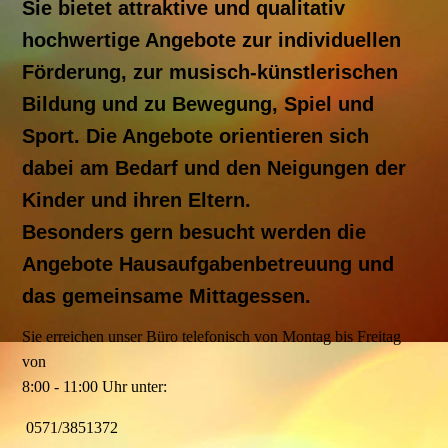
Sie bietet attraktive und qualitativ
hochwertige Angebote zur individuellen
Förderung, zur musisch-künstlerischen
Bildung und zu Bewegung, Spiel und
Sport. Die Angebote orientieren sich
dabei am Bedarf und den Neigungen der
Kinder und ihren Eltern.
Besonders gern besucht werden die
Angebote Hausaufgabenbetreuung und
das gemeinsame Mittagessen.
Sie erreichen unser Büro telefonisch von Montag bis Freitag
von
8:00 - 11:00 Uhr unter:
0571/3851372